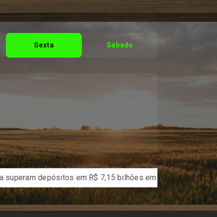
Sexta
Sábado
 depósitos em R$ 7,15 bilhões em julho
Candidatos do En