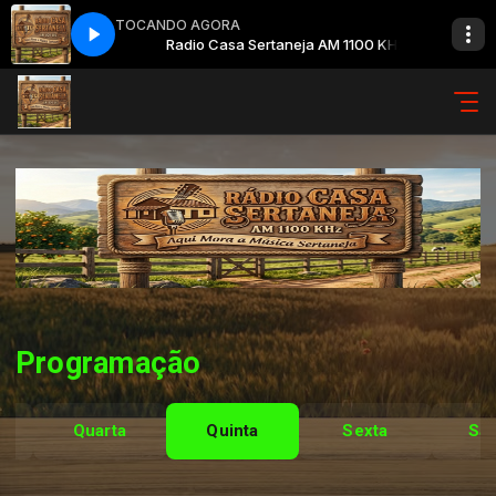
TOCANDO AGORA
ja AM 1100 KHz
Radio Casa Sertaneja AM 1100 KHz
Programação
Quarta
Quinta
Sexta
Sá