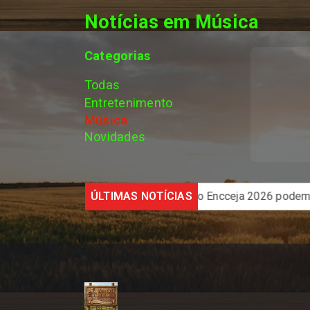
Notícias em Música
Categorias
Todas
Entretenimento
Música
Novidades
orma Discord
Candidatos do Encceja 2026 podem consultar
ÚLTIMAS NOTÍCIAS