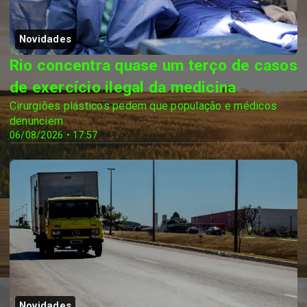
Novidades
Rio concentra quase um terço de casos
de exercício ilegal da medicina
Cirurgiões plásticos pedem que população e médicos
denunciem
06/08/2026 • 17:57
Novidades