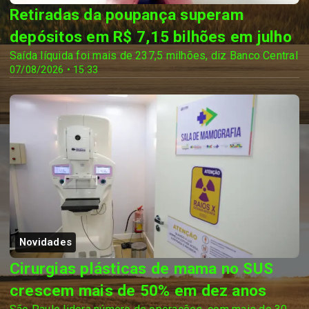
Retiradas da poupança superam
depósitos em R$ 7,15 bilhões em julho
Saída líquida foi mais de 237,5 milhões, diz Banco Central
07/08/2026 • 15:33
Novidades
Cirurgias plásticas de mama no SUS
crescem mais de 50% em dez anos