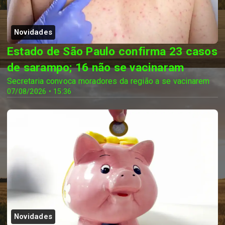
Novidades
Estado de São Paulo confirma 23 casos
de sarampo; 16 não se vacinaram
Secretaria convoca moradores da região a se vacinarem
07/08/2026 • 15:36
Novidades