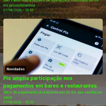
São Paulo lidera número de operações, com mais de 30
mil procedimentos
07/08/2026 • 15:31
Novidades
Pix amplia participação nos
pagamentos em bares e restaurantes
Meio de pagamento já responde por 20,5% das vendas no
setor
07/08/2026 • 09:30