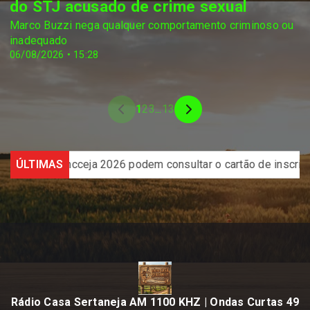
do STJ acusado de crime sexual
Marco Buzzi nega qualquer comportamento criminoso ou
inadequado
06/08/2026 • 15:28
1
2
3
...
13
026 podem consultar o cartão de inscrição
ÚLTIMAS
Estado de São
Rádio Casa Sertaneja AM 1100 KHZ | Ondas Curtas 49